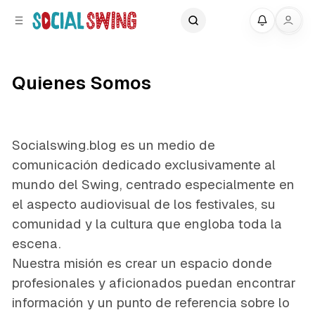
C
S
Mi 
o
i
d
n
e
t
Quienes Somos
b
e
a
n
r
t
Socialswing.blog es un medio de
comunicación dedicado exclusivamente al
mundo del Swing, centrado especialmente en
el aspecto audiovisual de los festivales, su
comunidad y la cultura que engloba toda la
escena.
Nuestra misión es crear un espacio donde
profesionales y aficionados puedan encontrar
información y un punto de referencia sobre lo